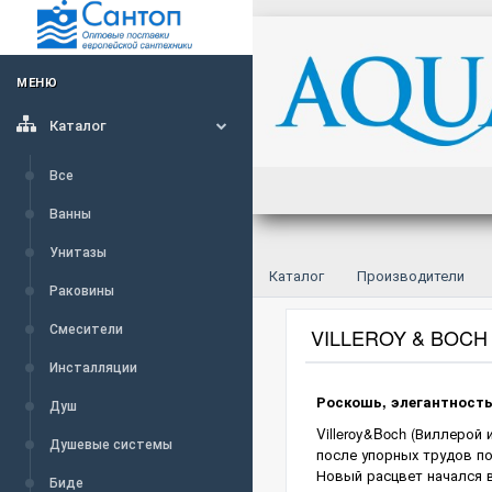
МЕНЮ
Каталог
Все
Ванны
Унитазы
Каталог
Производители
Раковины
Смесители
VILLEROY & BOCH
Инсталляции
Роскошь, элегантность
Душ
Villeroy&Boch (Виллерой
Душевые системы
после упорных трудов по
Новый расцвет начался в
Биде