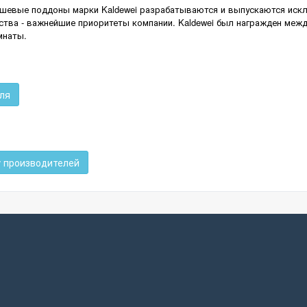
ушевые поддоны марки Kaldewei разрабатываются и выпускаются искл
тва - важнейшие приоритеты компании. Kaldewei был награжден между
мнаты.
ля
у производителей