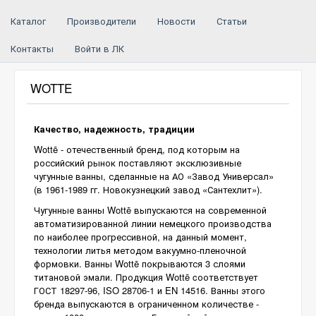
Каталог
Производители
Новости
Статьи
Контакты
Войти в ЛК
WOTTE
Качество, надежность, традиции
Wottē - отечественный бренд, под которым на
российский рынок поставляют эксклюзивные
чугунные ванны, сделанные на АО «Завод Универсал»
(в 1961-1989 гг. Новокузнецкий завод «Сантехлит»).
Чугунные ванны Wottē выпускаются на современной
автоматизированной линии немецкого производства
по наиболее прогрессивной, на данный момент,
технологии литья методом вакуумно-пленочной
формовки. Ванны Wottē покрываются 3 слоями
титановой эмали. Продукция Wottē cоответствует
ГОСТ 18297-96, ISO 28706-1 и EN 14516. Ванны этого
бренда выпускаются в ограниченном количестве -